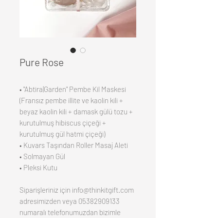
Pure Rose
• "Abtira|Garden" Pembe Kil Maskesi
(Fransız pembe illite ve kaolin kili +
beyaz kaolin kili + damask gülü tozu +
kurutulmuş hibiscus çiçeği +
kurutulmuş gül hatmi çiçeği)
• Kuvars Taşından Roller Masaj Aleti
• Solmayan Gül
• Pleksi Kutu
Siparişleriniz için info@thinkitgift.com
adresimizden veya 05382909133
numaralı telefonumuzdan bizimle