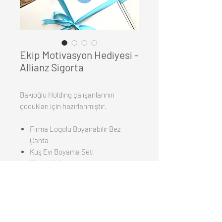
Ekip Motivasyon Hediyesi -
Allianz Sigorta
Bakioğlu Holding çalışanlarının
çocukları için hazırlanmıştır.
Firma Logolu Boyanabilir Bez
Çanta
Kuş Evi Boyama Seti
Keçeli Kalem
Kumaş Türk Bayrağı
3 adet Balon
Mesaj Kartı