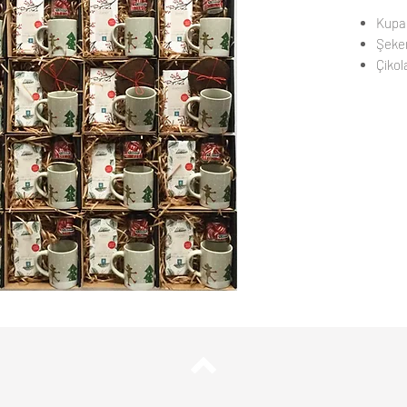
Kupa
Şeke
Çikol