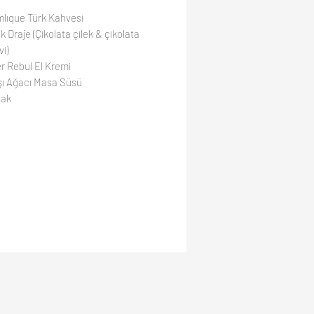
lıque Türk Kahvesi
ık Draje (Çikolata çilek & çikolata
vi)
er Rebul El Kremi
şı Ağacı Masa Süsü
lak