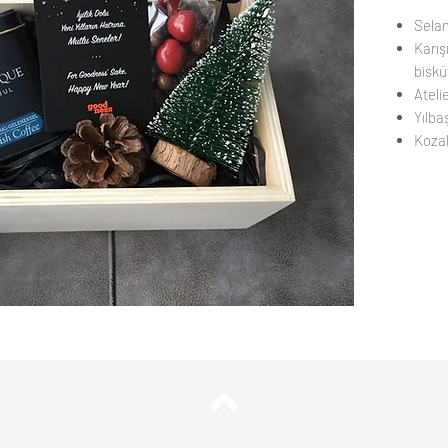
Selam
Karış
biskü
Ateli
Yılba
Koza