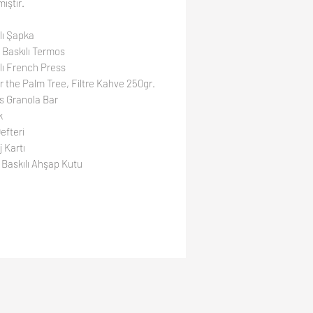
ıştır.
lı Şapka
 Baskılı Termos
lı French Press
 the Palm Tree, Filtre Kahve 250gr.
s Granola Bar
k
efteri
 Kartı
Baskılı Ahşap Kutu