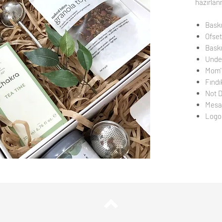
hazırlanm
Baskı
Ofset
Baskı
Under
Mom'
Fındı
Not D
Mesaj
Logo 