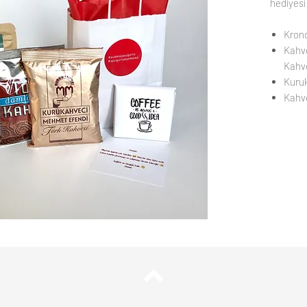
hediyesi
Krono
Kahve
Kahv
Kuru
Kahve