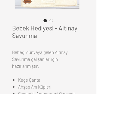
Bebek Hediyesi - Altınay
Savunma
Bebeği dünyaya gelen Altınay
Savunma çalışanları için
hazırlanmıştır.
Keçe Çanta
Ahşap Anı Küpleri
Çıngıraklı Amugurumi Oyuncak
Kiraz Çekirdekli Karın Yastığı
Silikon Mama Önlüğü
Müslin Örtü